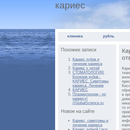
кариес
клиника
рубль
Похожие записи
Ка
от
Кариес зубов и
лечение кариеса
Кариес у детей
Кари
СТОМАТОЛОГИЯ:
ткан
Болезни зубов :
жизн
КАРИЕС. Симптомы
прис
кариеса. Лечение
Кисл
КАРИЕС
обра
Плазматроном - по
в ор
кариесу!
деми
//GlobalScience.ru
ника
то э
Новое на сайте
прив
явля
Кариес, симптомы и
инфе
лечение кариеса
корн
Кариес зубной | все
окол