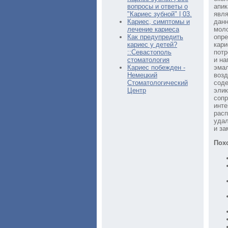
вопросы и ответы о
апик
"Кариес зубной" | 03.
явля
Кариес, симптомы и
данн
лечение кариеса
моло
Как предупредить
опре
кариес у детей?
кари
::Севастополь
потр
стоматология
и на
Кариес побежден -
эмал
Немецкий
возд
Стоматологический
соде
Центр
элик
сопр
инте
расп
уда
и за
Пох